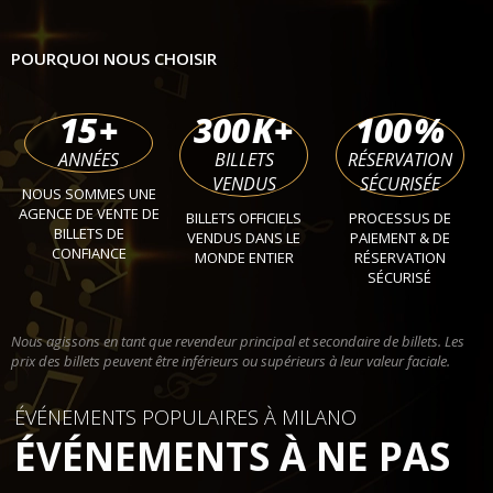
POURQUOI NOUS CHOISIR
15
+
300
K+
100
%
ANNÉES
BILLETS
RÉSERVATION
VENDUS
SÉCURISÉE
NOUS SOMMES UNE
AGENCE DE VENTE DE
BILLETS OFFICIELS
PROCESSUS DE
BILLETS DE
VENDUS DANS LE
PAIEMENT & DE
CONFIANCE
MONDE ENTIER
RÉSERVATION
SÉCURISÉ
Nous agissons en tant que revendeur principal et secondaire de billets. Les
prix des billets peuvent être inférieurs ou supérieurs à leur valeur faciale.
ÉVÉNEMENTS POPULAIRES À MILANO
ÉVÉNEMENTS À NE PAS