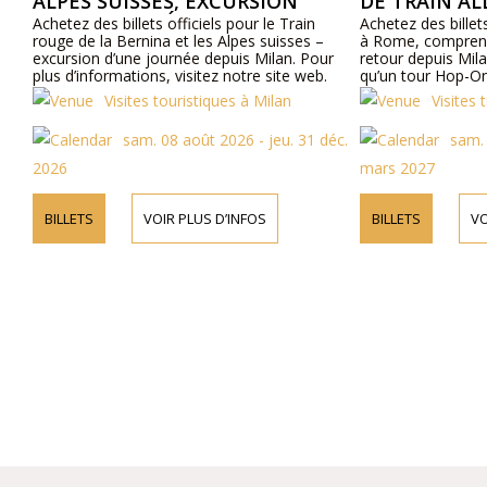
SSES, EXCURSION
DE TRAIN ALLER-RETOUR D
RNÉE DEPUIS MILAN
MILAN VERS ROME ET TOU
ets officiels pour le Train
Achetez des billets officiels pour Une
HOP-ON HOP-OFF DE ROME
nina et les Alpes suisses –
à Rome, comprenant un billet de train 
 journée depuis Milan. Pour
retour depuis Milan, Italie vers Rome a
ons, visitez notre site web.
qu’un tour Hop-On Hop-Off de Rome.
plus d’informations, visitez notre site 
es touristiques à Milan
Visites touristiques à Milan
m. 08 août 2026 - jeu. 31 déc.
sam. 08 août 2026 - mer.
mars 2027
VOIR PLUS D’INFOS
BILLETS
VOIR PLUS D’INFOS