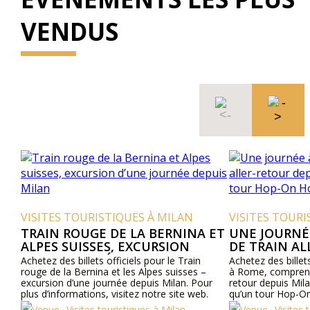
VENDUS
ES TOURISTIQUES À MILAN
VISITES TOURISTIQUES 
N ROUGE DE LA BERNINA ET
UNE JOURNÉE À ROME
S SUISSES, EXCURSION
DE TRAIN ALLER-RET
E JOURNÉE DEPUIS MILAN
MILAN VERS ROME E
 des billets officiels pour le Train
Achetez des billets officiels 
HOP-ON HOP-OFF DE
e la Bernina et les Alpes suisses –
à Rome, comprenant un billet d
ion d’une journée depuis Milan. Pour
retour depuis Milan, Italie ve
informations, visitez notre site web.
qu’un tour Hop-On Hop-Off d
plus d’informations, visitez no
Visites touristiques à Milan
Visites touristiques