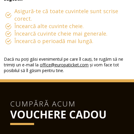
Asigură-te că toate cuvintele sunt scrise
corect.
Încearcă alte cuvinte cheie.
Încearcă cuvinte cheie mai generale.
Încearcă o perioadă mai lungă.
Dacă nu poți găsi evenimentul pe care îl cauți, te rugăm să ne
trimiți un e-mail la
office@europaticket.com
și vom face tot
posibilul să îl găsim pentru tine.
CUMPĂRĂ ACUM
VOUCHERE CADOU