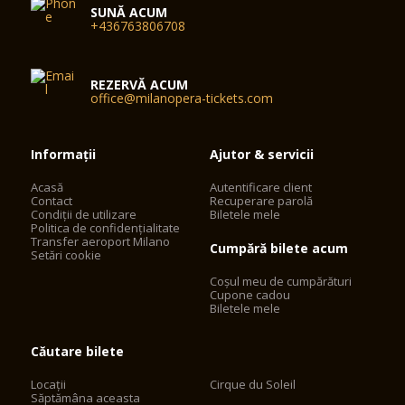
SUNĂ ACUM
+436763806708
REZERVĂ ACUM
office@milanopera-tickets.com
Informații
Ajutor & servicii
Acasă
Autentificare client
Contact
Recuperare parolă
Condiții de utilizare
Biletele mele
Politica de confidențialitate
Transfer aeroport Milano
Cumpără bilete acum
Setări cookie
Coșul meu de cumpărături
Cupone cadou
Biletele mele
Căutare bilete
Locații
Cirque du Soleil
Săptămâna aceasta