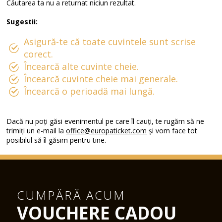
Căutarea ta nu a returnat niciun rezultat.
Sugestii:
Asigură-te că toate cuvintele sunt scrise
corect.
Încearcă alte cuvinte cheie.
Încearcă cuvinte cheie mai generale.
Încearcă o perioadă mai lungă.
Dacă nu poți găsi evenimentul pe care îl cauți, te rugăm să ne
trimiți un e-mail la
office@europaticket.com
și vom face tot
posibilul să îl găsim pentru tine.
CUMPĂRĂ ACUM
VOUCHERE CADOU