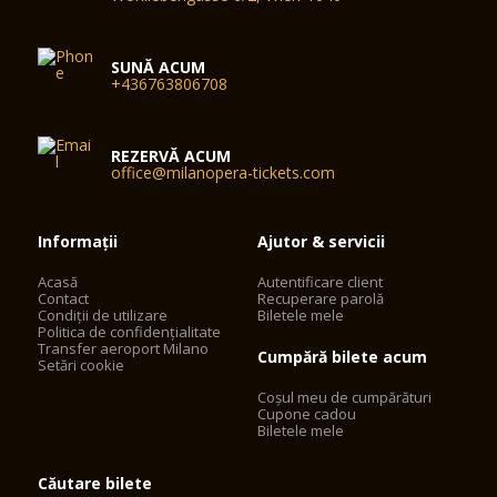
SUNĂ ACUM
+436763806708
REZERVĂ ACUM
office@milanopera-tickets.com
Informații
Ajutor & servicii
Acasă
Autentificare client
Contact
Recuperare parolă
Condiții de utilizare
Biletele mele
Politica de confidențialitate
Transfer aeroport Milano
Cumpără bilete acum
Setări cookie
Coșul meu de cumpărături
Cupone cadou
Biletele mele
Căutare bilete