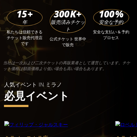
15
+
300
K+
100
%
年
販売済みチケッ
安全な予約
ト
私たちは信頼できる
安全な支払い & 予約
チケット販売代理店
プロセス
公式チケット 世界中
です
で販売
当社は一次および二次チケットの再販業者として運営しています。チケ
ット価格は額面価格より低い場合も高い場合もあります。
人気イベント IN ミラノ
必見イベント