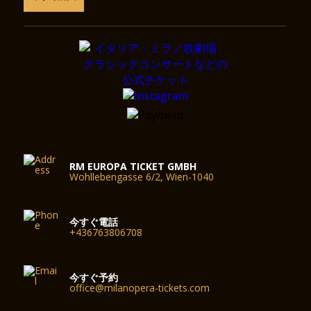
RM EUROPA TICKET GMBH
Wohllebengasse 6/2, Wien-1040
今すぐ電話
+436763806708
今すぐ予約
office@milanopera-tickets.com