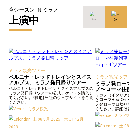
今シーズン IN ミラノ
上演中
ミラノ観光ツアー
ベルニナ・レッドトレインとスイス
ミラノ観光ツア
アルプス、ミラノ発日帰りツアー
ミラノ発ロー
ベルニナ・レッドトレインとスイスアルプスの
ノ〜ローマ往
ミラノ発日帰りツアーの公式チケットを購入し
マHOP-ON H
ミラノ（イタリア
てください。詳細は当社のウェブサイトをご覧
とローマHop-On
ください。
ノ発ローマ日帰り
ミラノ観光
ください。詳細は
い。
ミラノ
土 08 8月 2026 - 木 31 12月
土 08
2026