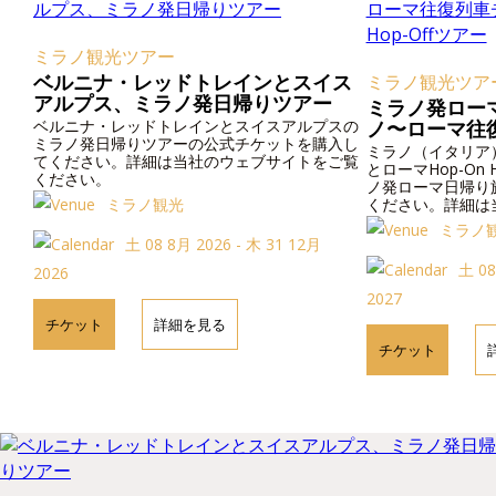
ミラノ観光ツアー
ベルニナ・レッドトレインとスイス
ミラノ観光ツア
アルプス、ミラノ発日帰りツアー
ミラノ発ロー
ベルニナ・レッドトレインとスイスアルプスの
ノ〜ローマ往
ミラノ発日帰りツアーの公式チケットを購入し
マHOP-ON H
ミラノ（イタリア
てください。詳細は当社のウェブサイトをご覧
とローマHop-On
ください。
ノ発ローマ日帰り
ミラノ観光
ください。詳細は
い。
ミラノ
土 08 8月 2026 - 木 31 12月
土 08
2026
2027
チケット
詳細を見る
チケット