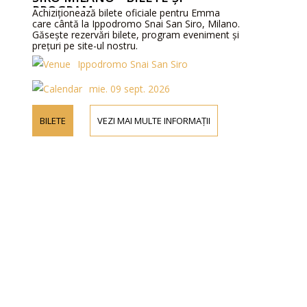
PROGRAM
Achiziționează bilete oficiale pentru Emma
care cântă la Ippodromo Snai San Siro, Milano.
Găsește rezervări bilete, program eveniment și
prețuri pe site-ul nostru.
Ippodromo Snai San Siro
mie. 09 sept. 2026
BILETE
VEZI MAI MULTE INFORMAȚII