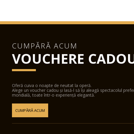
CUMPĂRĂ ACUM
VOUCHERE CADO
Oferă cuiva o noapte de neuitat la operă.
Alege un voucher cadou și lasă-l să își aleagă spectacolul pref
mondială, toate într-o experiență elegantă.
CUMPĂRĂ ACUM