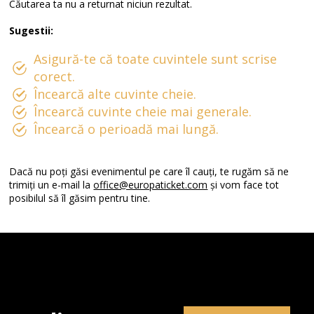
Căutarea ta nu a returnat niciun rezultat.
Sugestii:
Asigură-te că toate cuvintele sunt scrise
corect.
Încearcă alte cuvinte cheie.
Încearcă cuvinte cheie mai generale.
Încearcă o perioadă mai lungă.
Dacă nu poți găsi evenimentul pe care îl cauți, te rugăm să ne
trimiți un e-mail la
office@europaticket.com
și vom face tot
posibilul să îl găsim pentru tine.