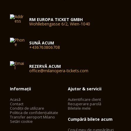
RM EUROPA TICKET GMBH
Wohllebengasse 6/2, Wien-1040
SUNĂ ACUM
+436763806708
REZERVĂ ACUM
office@milanopera-tickets.com
Informații
Ajutor & servicii
Acasă
Autentificare client
Contact
Recuperare parolă
Condiții de utilizare
Biletele mele
Politica de confidențialitate
Transfer aeroport Milano
Cumpără bilete acum
Setări cookie
Coșul meu de cumpărături