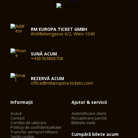
RM EUROPA TICKET GMBH
Wohllebengasse 6/2, Wien-1040
SUNĂ ACUM
+436763806708
REZERVĂ ACUM
office@milanopera-tickets.com
Informații
Ajutor & servicii
Acasă
Autentificare client
Contact
Recuperare parolă
Condiții de utilizare
Biletele mele
Politica de confidențialitate
Transfer aeroport Milano
Cumpără bilete acum
Setări cookie