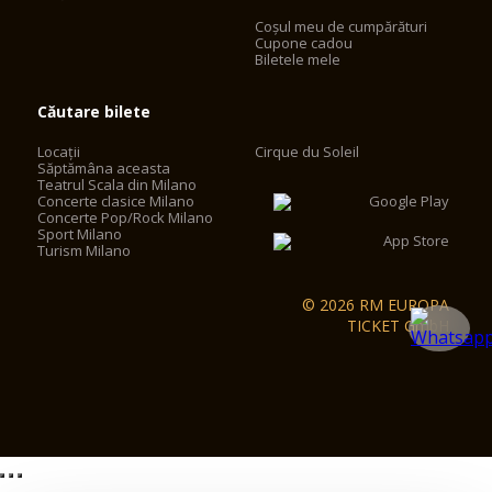
Coșul meu de cumpărături
Cupone cadou
Biletele mele
Căutare bilete
Locații
Cirque du Soleil
Săptămâna aceasta
Teatrul Scala din Milano
Concerte clasice Milano
Concerte Pop/Rock Milano
Sport Milano
Turism Milano
© 2026 RM EUROPA
TICKET GmbH