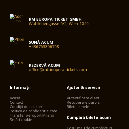
RM EUROPA TICKET GMBH
Wohllebengasse 6/2, Wien-1040
SUNĂ ACUM
+436763806708
REZERVĂ ACUM
office@milanopera-tickets.com
Informații
Ajutor & servicii
Acasă
Autentificare client
Contact
Recuperare parolă
Condiții de utilizare
Biletele mele
Politica de confidențialitate
Transfer aeroport Milano
Cumpără bilete acum
Setări cookie
Coșul meu de cumpărături