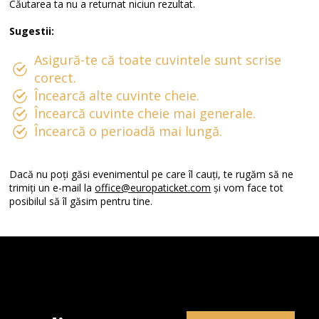
Căutarea ta nu a returnat niciun rezultat.
Sugestii:
Asigură-te că toate cuvintele sunt scrise
corect.
Încearcă alte cuvinte cheie.
Încearcă cuvinte cheie mai generale.
Încearcă o perioadă mai lungă.
Dacă nu poți găsi evenimentul pe care îl cauți, te rugăm să ne
trimiți un e-mail la
office@europaticket.com
și vom face tot
posibilul să îl găsim pentru tine.