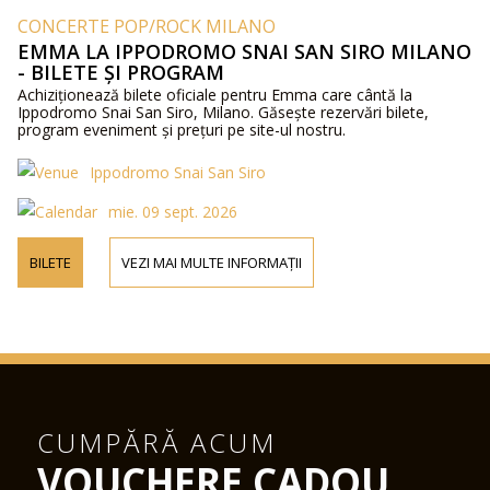
CONCERTE POP/ROCK MILANO
EMMA LA IPPODROMO SNAI SAN SIRO MILANO
- BILETE ȘI PROGRAM
Achiziționează bilete oficiale pentru Emma care cântă la
Ippodromo Snai San Siro, Milano. Găsește rezervări bilete,
program eveniment și prețuri pe site-ul nostru.
Ippodromo Snai San Siro
mie. 09 sept. 2026
BILETE
VEZI MAI MULTE INFORMAȚII
CUMPĂRĂ ACUM
VOUCHERE CADOU