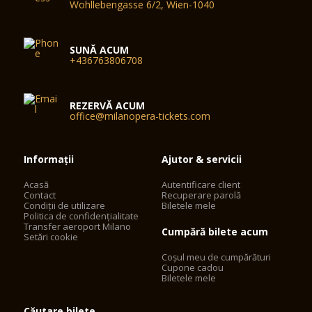
Wohllebengasse 6/2, Wien-1040
SUNĂ ACUM
+436763806708
REZERVĂ ACUM
office@milanopera-tickets.com
Informații
Ajutor & servicii
Acasă
Autentificare client
Contact
Recuperare parolă
Condiții de utilizare
Biletele mele
Politica de confidențialitate
Transfer aeroport Milano
Cumpără bilete acum
Setări cookie
Coșul meu de cumpărături
Cupone cadou
Biletele mele
Căutare bilete