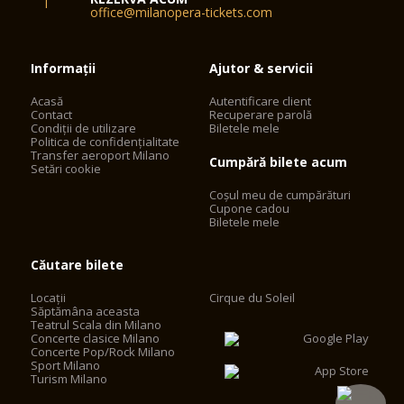
office@milanopera-tickets.com
Informații
Ajutor & servicii
Acasă
Autentificare client
Contact
Recuperare parolă
Condiții de utilizare
Biletele mele
Politica de confidențialitate
Transfer aeroport Milano
Cumpără bilete acum
Setări cookie
Coșul meu de cumpărături
Cupone cadou
Biletele mele
Căutare bilete
Locații
Cirque du Soleil
Săptămâna aceasta
Teatrul Scala din Milano
Concerte clasice Milano
Concerte Pop/Rock Milano
Sport Milano
Turism Milano