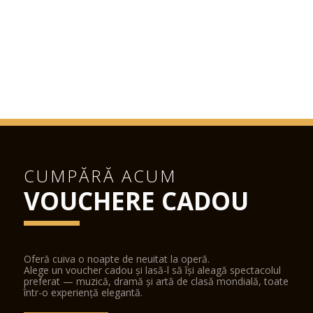
CUMPĂRĂ ACUM
VOUCHERE CADOU
Oferă cuiva o noapte de neuitat la operă.
Alege un voucher cadou și lasă-l să își aleagă spectacolul
preferat — muzică, dramă și artă de clasă mondială, toate
într-o experiență elegantă.