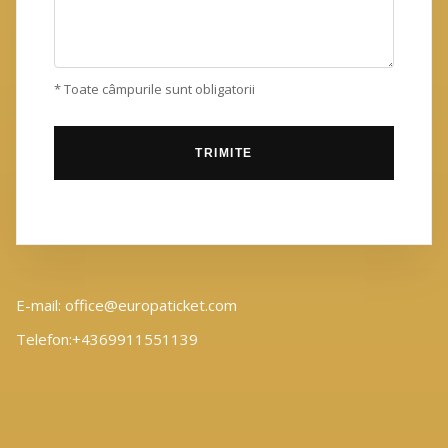
* Toate câmpurile sunt obligatorii
E-mail: office@europaticket.com
Telefon:+4369911551139