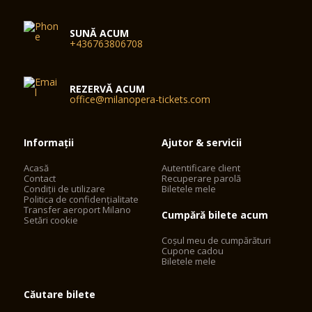
SUNĂ ACUM
+436763806708
REZERVĂ ACUM
office@milanopera-tickets.com
Informații
Ajutor & servicii
Acasă
Autentificare client
Contact
Recuperare parolă
Condiții de utilizare
Biletele mele
Politica de confidențialitate
Transfer aeroport Milano
Cumpără bilete acum
Setări cookie
Coșul meu de cumpărături
Cupone cadou
Biletele mele
Căutare bilete