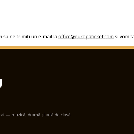
 să ne trimiți un e-mail la
office@europaticket.com
și vom fa
U
erat — muzică, dramă și artă de clasă