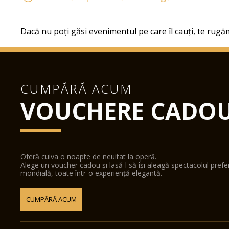
Dacă nu poți găsi evenimentul pe care îl cauți, te rugăm
CUMPĂRĂ ACUM
VOUCHERE CADO
Oferă cuiva o noapte de neuitat la operă.
Alege un voucher cadou și lasă-l să își aleagă spectacolul pref
mondială, toate într-o experiență elegantă.
CUMPĂRĂ ACUM