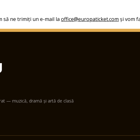
 să ne trimiți un e-mail la
office@europaticket.com
și vom fa
U
erat — muzică, dramă și artă de clasă