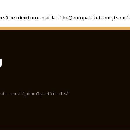
 să ne trimiți un e-mail la
office@europaticket.com
și vom fa
U
erat — muzică, dramă și artă de clasă