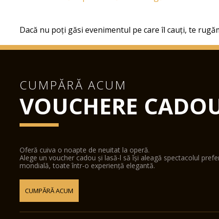
Dacă nu poți găsi evenimentul pe care îl cauți, te rugăm
CUMPĂRĂ ACUM
VOUCHERE CADO
Oferă cuiva o noapte de neuitat la operă.
Alege un voucher cadou și lasă-l să își aleagă spectacolul pref
mondială, toate într-o experiență elegantă.
CUMPĂRĂ ACUM