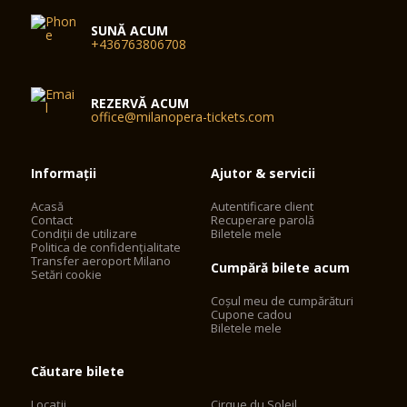
SUNĂ ACUM
+436763806708
REZERVĂ ACUM
office@milanopera-tickets.com
Informații
Ajutor & servicii
Acasă
Autentificare client
Contact
Recuperare parolă
Condiții de utilizare
Biletele mele
Politica de confidențialitate
Transfer aeroport Milano
Cumpără bilete acum
Setări cookie
Coșul meu de cumpărături
Cupone cadou
Biletele mele
Căutare bilete
Locații
Cirque du Soleil