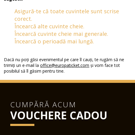
Asigură-te că toate cuvintele sunt scrise
corect.
Încearcă alte cuvinte cheie.
Încearcă cuvinte cheie mai generale.
Încearcă o perioadă mai lungă.
Dacă nu poți găsi evenimentul pe care îl cauți, te rugăm să ne
trimiți un e-mail la
office@europaticket.com
și vom face tot
posibilul să îl găsim pentru tine.
CUMPĂRĂ ACUM
VOUCHERE CADOU