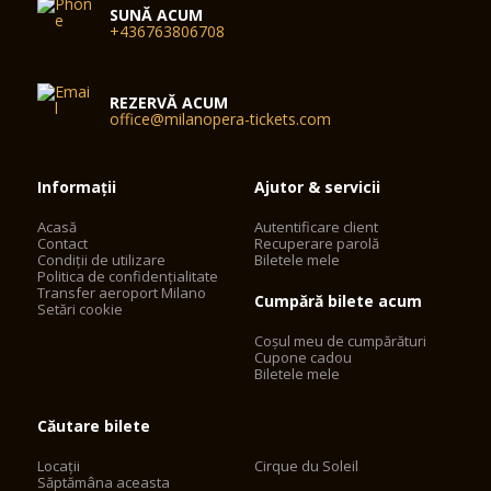
SUNĂ ACUM
+436763806708
REZERVĂ ACUM
office@milanopera-tickets.com
Informații
Ajutor & servicii
Acasă
Autentificare client
Contact
Recuperare parolă
Condiții de utilizare
Biletele mele
Politica de confidențialitate
Transfer aeroport Milano
Cumpără bilete acum
Setări cookie
Coșul meu de cumpărături
Cupone cadou
Biletele mele
Căutare bilete
Locații
Cirque du Soleil
Săptămâna aceasta