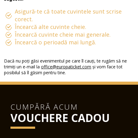
Asigură-te că toate cuvintele sunt scrise
corect.
Încearcă alte cuvinte cheie.
Încearcă cuvinte cheie mai generale.
Încearcă o perioadă mai lungă.
Dacă nu poți găsi evenimentul pe care îl cauți, te rugăm să ne
trimiți un e-mail la
office@europaticket.com
și vom face tot
posibilul să îl găsim pentru tine.
CUMPĂRĂ ACUM
VOUCHERE CADOU