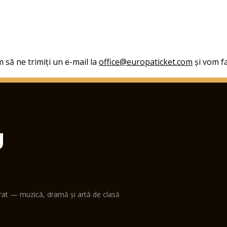
 să ne trimiți un e-mail la
office@europaticket.com
și vom fa
U
erat — muzică, dramă și artă de clasă