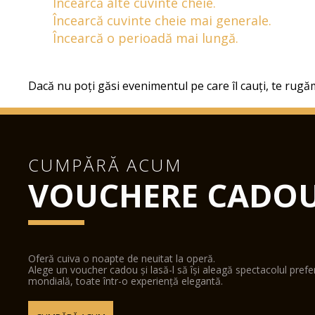
Încearcă alte cuvinte cheie.
Încearcă cuvinte cheie mai generale.
Încearcă o perioadă mai lungă.
Dacă nu poți găsi evenimentul pe care îl cauți, te rugăm
CUMPĂRĂ ACUM
VOUCHERE CADO
Oferă cuiva o noapte de neuitat la operă.
Alege un voucher cadou și lasă-l să își aleagă spectacolul pref
mondială, toate într-o experiență elegantă.