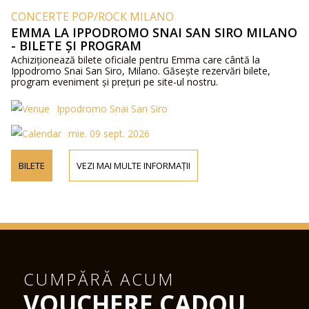
CONCERTE POP/ROCK MILANO
EMMA LA IPPODROMO SNAI SAN SIRO MILANO
- BILETE ȘI PROGRAM
Achiziționează bilete oficiale pentru Emma care cântă la
Ippodromo Snai San Siro, Milano. Găsește rezervări bilete,
program eveniment și prețuri pe site-ul nostru.
Ippodromo Snai San Siro
mie. 09 sept. 2026
BILETE
VEZI MAI MULTE INFORMAȚII
CUMPĂRĂ ACUM
VOUCHERE CADOU