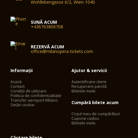
Wohllebengasse 6/2, Wien-1040
SUNĂ ACUM
+436763806708
REZERVĂ ACUM
office@milanopera-tickets.com
Informații
Ajutor & servicii
Acasă
Autentificare client
Contact
Recuperare parolă
Condiții de utilizare
Biletele mele
Politica de confidențialitate
Transfer aeroport Milano
Cumpără bilete acum
Setări cookie
Coșul meu de cumpărături
Cupone cadou
Biletele mele
Căutare bilete