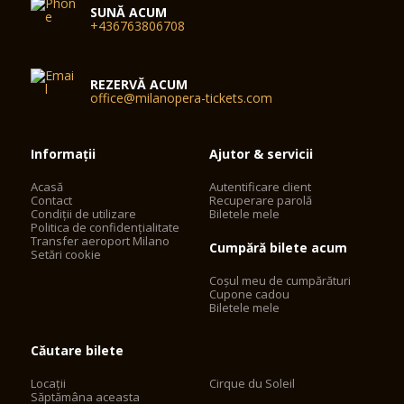
SUNĂ ACUM
+436763806708
REZERVĂ ACUM
office@milanopera-tickets.com
Informații
Ajutor & servicii
Acasă
Autentificare client
Contact
Recuperare parolă
Condiții de utilizare
Biletele mele
Politica de confidențialitate
Transfer aeroport Milano
Cumpără bilete acum
Setări cookie
Coșul meu de cumpărături
Cupone cadou
Biletele mele
Căutare bilete
Locații
Cirque du Soleil
Săptămâna aceasta