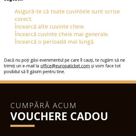
Asigură-te că toate cuvintele sunt scrise
corect.
Încearcă alte cuvinte cheie.
Încearcă cuvinte cheie mai generale.
Încearcă o perioadă mai lungă.
Dacă nu poți găsi evenimentul pe care îl cauți, te rugăm să ne
trimiți un e-mail la
office@europaticket.com
și vom face tot
posibilul să îl găsim pentru tine.
CUMPĂRĂ ACUM
VOUCHERE CADOU