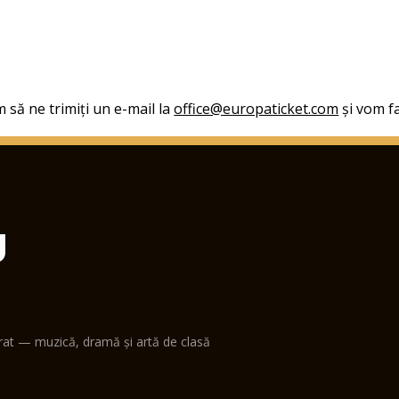
 să ne trimiți un e-mail la
office@europaticket.com
și vom fa
U
erat — muzică, dramă și artă de clasă