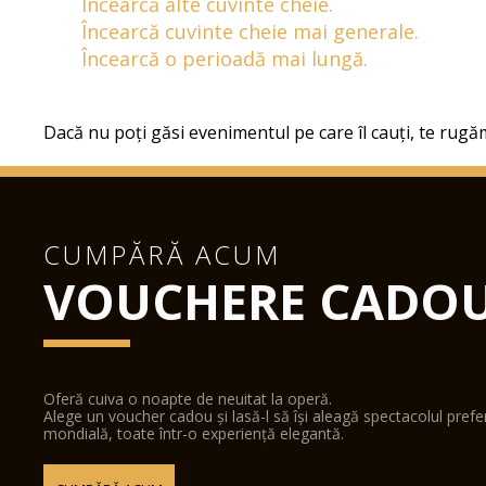
Încearcă alte cuvinte cheie.
Încearcă cuvinte cheie mai generale.
Încearcă o perioadă mai lungă.
Dacă nu poți găsi evenimentul pe care îl cauți, te rugăm
CUMPĂRĂ ACUM
VOUCHERE CADO
Oferă cuiva o noapte de neuitat la operă.
Alege un voucher cadou și lasă-l să își aleagă spectacolul pref
mondială, toate într-o experiență elegantă.