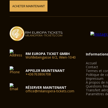
ACHETER MAINTENANT
RM EUROPA TICKET GMBH
Information
Wohllebengasse 6/2, Wien-1040
Accueil
Contact
APPELER MAINTENANT
Termes et con
+436763806708
Politique de co
Impressum
À propos de 
Questions fré
RÉSERVER MAINTENANT
Transfert aér
office@milanopera-tickets.com
Paramètres d