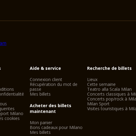
s
Aide & service
Recherche de billets
Connexion client
Lieux
Récupération du mot de
Cette semaine
ditions
passe
Teatro alla Scala Milan
nfidentialité
Mes billets
Concerts classiques à Mi
Concerts pop/rock à Mil
nous
Milan Sport
Acheter des billets
quentes
Visites touristiques à Mil
maintenant
oport Milano
es cookies
Mon panier
Bons cadeaux pour Milano
Mes billets