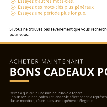
Essayez d’autres mots-clés.
Essayez des mots-clés plus généraux.
Essayez une période plus longue.
Si vous ne trouvez pas l’événement que vous recherch
pour vous.
ACHETER MAINTENANT
BONS CADEAUX P
Offrez à quelqu’un une nuit inoubliable à l’opéra.
Choisissez un bon cadeau et laissez-le sélectionner la représe
classe mondiale, réunis dans une expérience élégante.