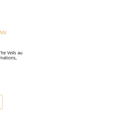
LAN
The Veils au
rmations,