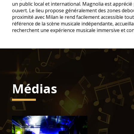
un public local et international. Magnolia est appréc
ouvert. Le lieu propose généralement des zones debou
proximité avec Milan le rend facilement accessible tou
référence de la scène musicale indépendante, accueill
recherchent une expérience musicale immersive et conviv
Médias