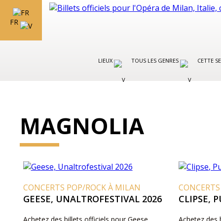
FR
LIEUX
TOUS LES GENRES
CETTE S
MAGNOLIA
CONCERTS POP/ROCK À MILAN
CONCERTS
GEESE, UNALTROFESTIVAL 2026
CLIPSE, 
Achetez des billets officiels pour Geese,
Achetez des b