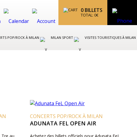
0
BILLETS
TOTAL:
0
€
RTS POP/ROCK À MILAN
MILAN SPORT
VISITES TOURISTIQUES À MILAN
LAN
CONCERTS POP/ROCK À MILAN
ADUNATA FEL OPEN AIR
l Tre au
Achetez des billets officiels pour Adunata FeL