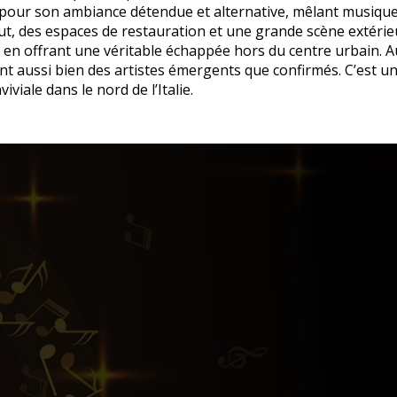
ié pour son ambiance détendue et alternative, mêlant musiq
t, des espaces de restauration et une grande scène extéri
t en offrant une véritable échappée hors du centre urbain. 
ant aussi bien des artistes émergents que confirmés. C’est u
iale dans le nord de l’Italie.