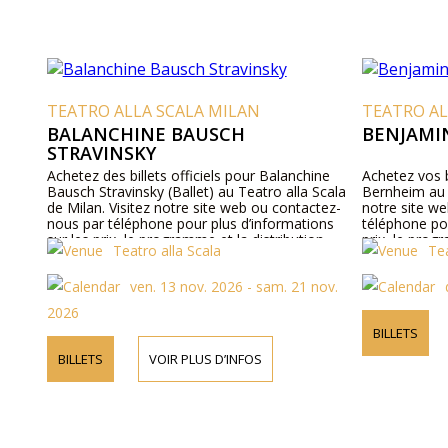
TEATRO ALLA SCALA MILAN
TEATRO AL
BALANCHINE BAUSCH
BENJAMI
STRAVINSKY
Achetez des billets officiels pour Balanchine
Achetez vos b
Bausch Stravinsky (Ballet) au Teatro alla Scala
Bernheim au T
de Milan. Visitez notre site web ou contactez-
notre site w
nous par téléphone pour plus d’informations
téléphone pou
sur les prix, le programme et la distribution.
prix, le prog
Teatro alla Scala
Tea
ven. 13 nov. 2026 - sam. 21 nov.
2026
BILLETS
BILLETS
VOIR PLUS D’INFOS