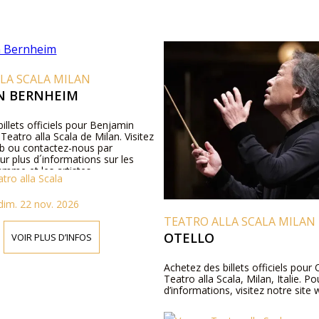
LA SCALA MILAN
N BERNHEIM
illets officiels pour Benjamin
eatro alla Scala de Milan. Visitez
eb ou contactez-nous par
r plus d´informations sur les
ramme et les artistes.
tro alla Scala
dim. 22 nov. 2026
TEATRO ALLA SCALA MILAN
OTELLO
VOIR PLUS D’INFOS
Achetez des billets officiels pour 
Teatro alla Scala, Milan, Italie. Po
d’informations, visitez notre site 