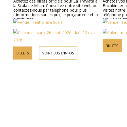
Achetez des billets officiels pour La Traviata à
Achetez vos b
la Scala de Milan. Consultez notre site web ou
Buchbinder au
contactez-nous par téléphone pour plus
Visitez notre
d’informations sur les prix, le programme et la
téléphone pou
distribution.
prix, le prog
Teatro alla Scala
Tea
sam. 26 sept. 2026 - lun. 12 oct.
2026
BILLETS
BILLETS
VOIR PLUS D’INFOS