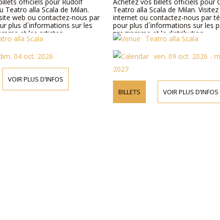
illets officiels pour Rudolf
Achetez vos billets officiels pour 
 Teatro alla Scala de Milan.
Teatro alla Scala de Milan. Visitez
 site web ou contactez-nous par
internet ou contactez-nous par t
r plus d´informations sur les
pour plus d´informations sur les pr
ramme et les artistes.
programme et la distribution.
tro alla Scala
Teatro alla Scala
dim. 04 oct. 2026
ven. 09 oct. 2026 - 
2027
VOIR PLUS D’INFOS
BILLETS
VOIR PLUS D’INFOS