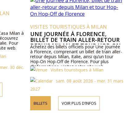
ILAN
VISITES TOURISTIQUES À MILAN
 Casa Milan à
UNE JOURNÉE À FLORENCE,
 découvrez
BILLET DE TRAIN ALLER-RETOUR
talie. Pour
DEPUIS MILAN ET TOUR HOP-ON
Achetez des billets officiels pour Une journée
site web.
HOP-OFF DE FLORENCE
à Florence, comprenant un billet de train aller-
ilan
retour depuis Milan, Italie, ainsi qu’un tour
Hop-On Hop-Off de Florence. Pour plus
d’informations, visitez notre site web.
mer. 30 déc.
Visites touristiques à Milan
sam. 08 août 2026 - mer. 31 mars
2027
BILLETS
VOIR PLUS D’INFOS