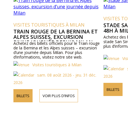
VISITES T
VISITES TOURISTIQUES À MILAN
STADE SA
48H À MI
TRAIN ROUGE DE LA BERNINA ET
ALPES SUISSES, EXCURSION
Achetez des bi
D’UNE JOURNÉE DEPUIS MILAN
stade San Sir
Achetez des billets officiels pour le Train rouge
plus d’inform
de la Bernina et les Alpes suisses – excursion
d’une journée depuis Milan. Pour plus
d’informations, visitez notre site web.
Vis
Visites touristiques à Milan
sam. 08 août 2026 - jeu. 31 déc.
2026
2026
BILLETS
BILLETS
VOIR PLUS D’INFOS