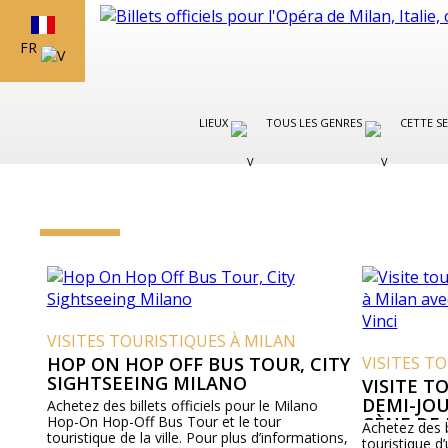
FR
LIEUX
TOUS LES GENRES
CETTE S
VISITES TOURISTIQUES À MILAN
HOP ON HOP OFF BUS TOUR, CITY
VISITES T
SIGHTSEEING MILANO
VISITE T
DEMI-JOU
Achetez des billets officiels pour le Milano
Hop-On Hop-Off Bus Tour et le tour
CÈNE DE 
Achetez des bi
touristique de la ville. Pour plus d’informations,
touristique d