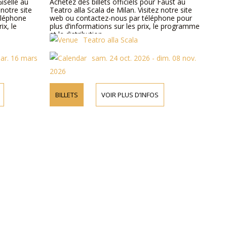
Giselle au
Achetez des billets officiels pour Faust au
 notre site
Teatro alla Scala de Milan. Visitez notre site
éléphone
web ou contactez-nous par téléphone pour
ix, le
plus d’informations sur les prix, le programme
et la distribution.
Teatro alla Scala
mar. 16 mars
sam. 24 oct. 2026 - dim. 08 nov.
2026
BILLETS
VOIR PLUS D’INFOS