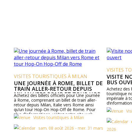
VISITES T
VISITES TOURISTIQUES À MILAN
VISITE 
BUS OUV
UNE JOURNÉE À ROME, BILLET DE
TRAIN ALLER-RETOUR DEPUIS
Achetez des bi
MILAN VERS ROME ET TOUR HOP-
touristique n
Achetez des billets officiels pour Une journée
impériale à t
ON HOP-OFF DE ROME
à Rome, comprenant un billet de train aller-
d’information
retour depuis Milan, Italie vers Rome ainsi
qu’un tour Hop-On Hop-Off de Rome. Pour
Vis
plus d’informations, visitez notre site web.
Visites touristiques à Milan
sam. 08 août 2026 - mer. 31 mars
2026